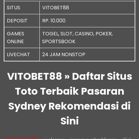
SITUS
VITOBET88
DEPOSIT
RP. 10.000
GAMES
TOGEL, SLOT, CASINO, POKER,
ONLINE
SPORTSBOOK
LIVECHAT
24 JAM NONSTOP
VITOBET88 » Daftar Situs
Toto Terbaik Pasaran
Sydney Rekomendasi di
Sini