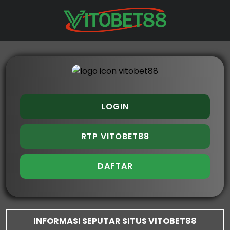
LOGIN
RTP VITOBET88
DAFTAR
INFORMASI SEPUTAR SITUS VITOBET88