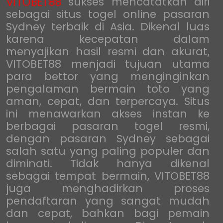
VITOBET88
sukses mencatatkan diri
sebagai situs togel online pasaran
Sydney terbaik di Asia. Dikenal luas
karena kecepatan dalam
menyajikan hasil resmi dan akurat,
VITOBET88 menjadi tujuan utama
para bettor yang menginginkan
pengalaman bermain toto yang
aman, cepat, dan terpercaya. Situs
ini menawarkan akses instan ke
berbagai pasaran togel resmi,
dengan pasaran Sydney sebagai
salah satu yang paling populer dan
diminati. Tidak hanya dikenal
sebagai tempat bermain, VITOBET88
juga menghadirkan proses
pendaftaran yang sangat mudah
dan cepat, bahkan bagi pemain